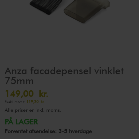
Gå
Anza facadepensel vinklet
til
75mm
starten
af
149,00 kr.
billedgalleriet
119,20 kr.
Alle priser er inkl. moms.
PÅ LAGER
Forventet afsendelse: 3-5 hverdage