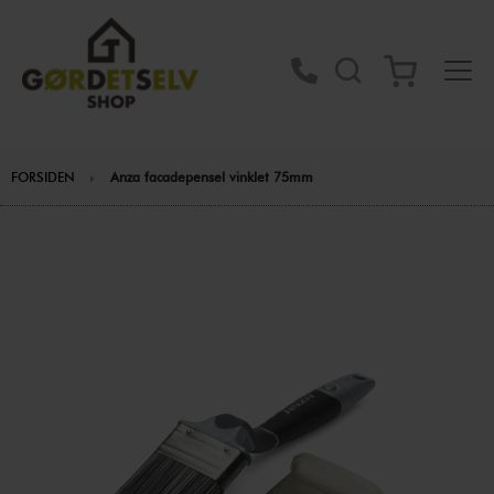
FORSIDEN
Anza facadepensel vinklet 75mm
Gå
til
slutningen
af
billedgalleriet