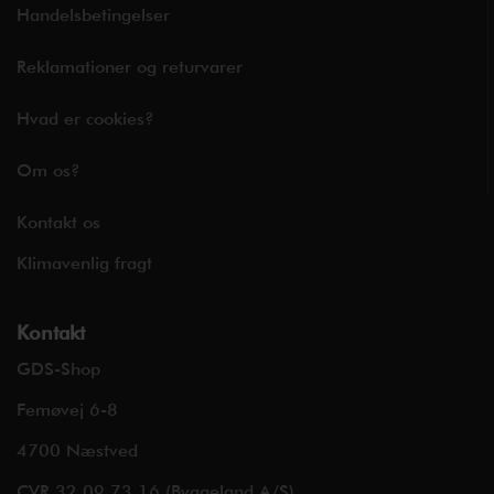
Handelsbetingelser
Reklamationer og returvarer
Hvad er cookies?
Om os?
Kontakt os
Klimavenlig fragt
Kontakt
GDS-Shop
Femøvej 6-8
4700 Næstved
CVR 32 09 73 16 (Byggeland A/S)