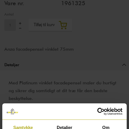
Vare nr.
1961325
Antal
Tilføj til kurv
Anza facadepensel vinklet 75mm
Detaljer
Med Platinum vinklet facadepensel maler du hurtigt
og sikrer dig samtidigt at dit træ får den bedste
beskyttelse.
Vinklet facadepensel 75 mm
Samtykke
Detaljer
Om