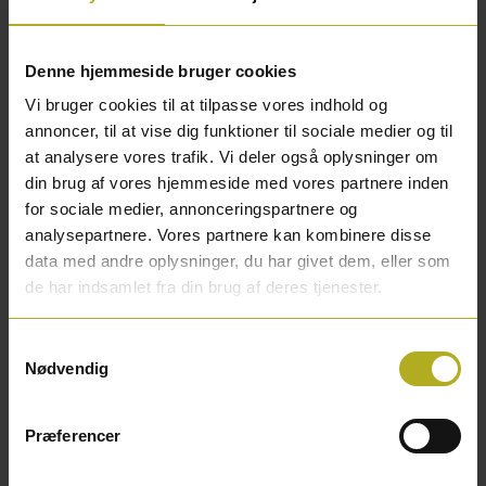
Fordeler malingen optimalt
Yderst slidstærk børste
Denne hjemmeside bruger cookies
Vi bruger cookies til at tilpasse vores indhold og
Smart etui holder den malingsmættede pensel fugtig
annoncer, til at vise dig funktioner til sociale medier og til
i op til 2 uger
at analysere vores trafik. Vi deler også oplysninger om
din brug af vores hjemmeside med vores partnere inden
Specialudviklet skaft som skåner ryg og håndled
for sociale medier, annonceringspartnere og
analysepartnere. Vores partnere kan kombinere disse
data med andre oplysninger, du har givet dem, eller som
Vores hurtigste udendørs pensel nogensinde!
de har indsamlet fra din brug af deres tjenester.
Skal du male huset? Med Platinum vinklet
Samtykkevalg
facadepensel 75 mm maler du hurtigt
Nødvendig
træbeklædningen og samtidigt sikrer du at din facade
får den bedst mulige beskyttelse. Den optimale
Præferencer
sammensætning med fyldig børste giver meget højt
malingsoptag og fordeler malingen jævnt på