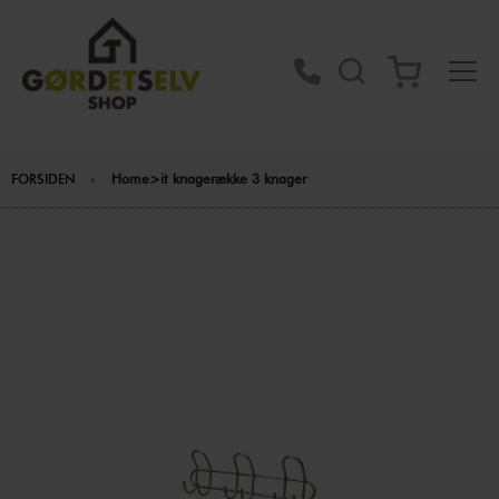
FORSIDEN
Home>it knagerække 3 knager
Gå
til
slutningen
af
billedgalleriet