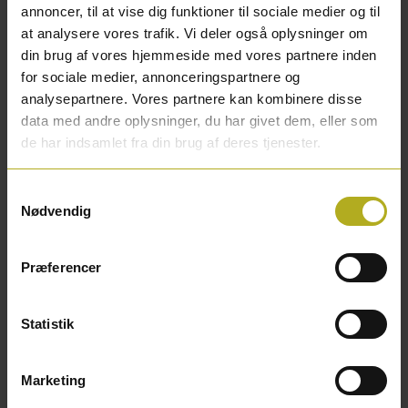
annoncer, til at vise dig funktioner til sociale medier og til
Knagerækken har derfor et flot metallisk udseende.
at analysere vores trafik. Vi deler også oplysninger om
din brug af vores hjemmeside med vores partnere inden
Knagerækken har tre separate knager, som er
for sociale medier, annonceringspartnere og
analysepartnere. Vores partnere kan kombinere disse
monteret på en skinne.
data med andre oplysninger, du har givet dem, eller som
de har indsamlet fra din brug af deres tjenester.
Knagerne er designet, så der er tre kroge på hver.
Samtykkevalg
Du har altså rig mulighed for at hænge mange
Nødvendig
frakker op, hvis du har gæster på besøg.
Præferencer
Produktegenskaber:
Længde 400 mm.
Statistik
Højde: 130 mm.
Marketing