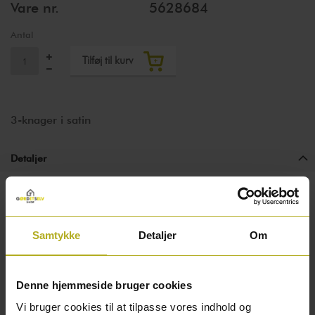
Vare nr.
5628684
Antal
Tilføj til kurv
3-knager i satin
Detaljer
Home>It 3-knager i satin
Samtykke
Detaljer
Om
Denne knagerække fra Home>It har et flot design,
og den passer derfor ind de fleste steder.
Denne hjemmeside bruger cookies
Den har et satin-finish, som er kromfarvet.
Vi bruger cookies til at tilpasse vores indhold og