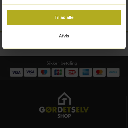
Ø 8mm. masiv stålrør - pulverlakeret
Tillad alle
Inkl. skruer & plugs
Afvis
Sikker betaling