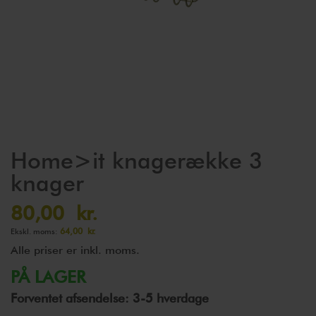
Gå
Home>it knagerække 3
til
knager
starten
af
80,00 kr.
billedgalleriet
64,00 kr.
Alle priser er inkl. moms.
PÅ LAGER
Forventet afsendelse: 3-5 hverdage