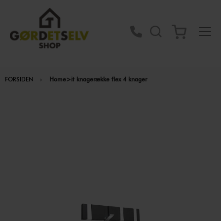
FORSIDEN
Home>it knagerække flex 4 knager
Gå
til
slutningen
af
billedgalleriet