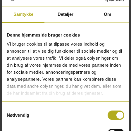
Den består af fire knager, som du kan klappe op og
Samtykke
Detaljer
Om
ned, som du har vehov for det.
Så behøves du ikke have alle fire knager til at stikke
Denne hjemmeside bruger cookies
ud, hvis du kun har brug for to.
Vi bruger cookies til at tilpasse vores indhold og
annoncer, til at vise dig funktioner til sociale medier og til
Denne knagerække er sort og er 31,6 cm lang.
at analysere vores trafik. Vi deler også oplysninger om
din brug af vores hjemmeside med vores partnere inden
De fire knager kan hver især holde til en maks vægt
for sociale medier, annonceringspartnere og
analysepartnere. Vores partnere kan kombinere disse
på 3 kg.
data med andre oplysninger, du har givet dem, eller som
de har indsamlet fra din brug af deres tjenester.
Når du modtager knagerækken, bliver den leveret
med skruer og plugs, så den er lige til at montere i
Samtykkevalg
dit hjem.
Nødvendig
Knagerækken fås også i hvid her på webshoppen,