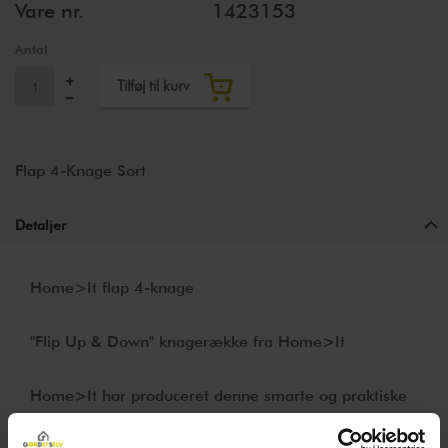
Vare nr.
1423153
Antal
Tilføj til kurv
Flap 4-Knage Sort
Detaljer
Home>It flap 4-knage
"Flip Up & Down" knagerække fra Home>It
Home>It har produceret denne smarte og praktiske
knagerække.