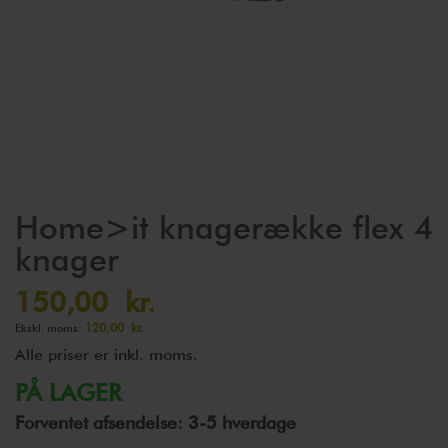
Gå
Home>it knagerække flex 4
til
knager
starten
af
150,00 kr.
billedgalleriet
120,00 kr.
Alle priser er inkl. moms.
PÅ LAGER
Forventet afsendelse: 3-5 hverdage