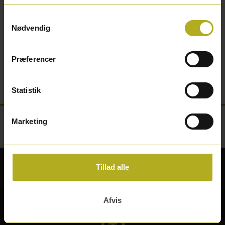
Farve: Hvid
Samtykkevalg
Nødvendig
Højde: 7,3 cm
Præferencer
Materiale: Hårdplast
Statistik
Marketing
Sikker betaling
Tillad alle
Afvis