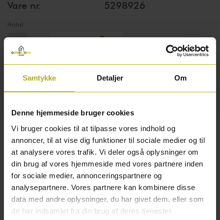
Vare nr.
5298926
Antal
Tilføj til kurv
Samtykke
Detaljer
Om
Hvid - Højde 7,3 cm.
Detaljer
Denne hjemmeside bruger cookies
Vi bruger cookies til at tilpasse vores indhold og
annoncer, til at vise dig funktioner til sociale medier og til
Jasa Dørstopper
at analysere vores trafik. Vi deler også oplysninger om
din brug af vores hjemmeside med vores partnere inden
Monteres i gulvet eller på væggen på det
for sociale medier, annonceringspartnere og
medfølgende beslag
analysepartnere. Vores partnere kan kombinere disse
data med andre oplysninger, du har givet dem, eller som
Produktdetaljer:
de har indsamlet fra din brug af deres tjenester.