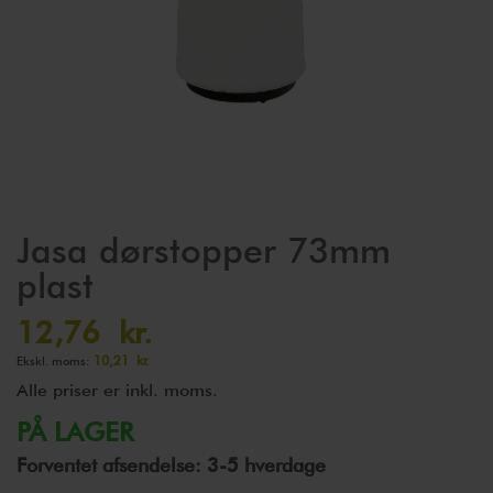
Gå
Jasa dørstopper 73mm
til
plast
starten
af
12,76 kr.
billedgalleriet
10,21 kr.
Alle priser er inkl. moms.
PÅ LAGER
Forventet afsendelse: 3-5 hverdage