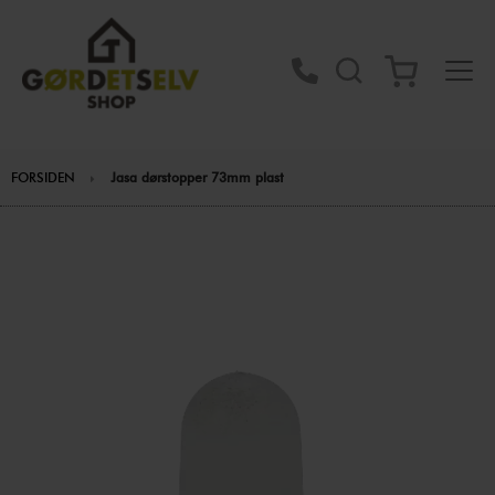
FORSIDEN
Jasa dørstopper 73mm plast
Gå
til
slutningen
af
billedgalleriet