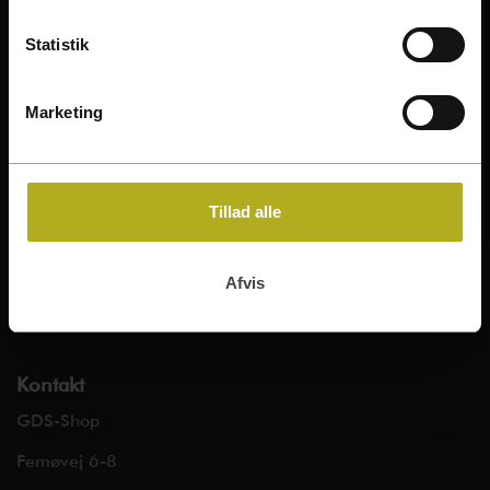
Kundeservice
Statistik
Handelsbetingelser
Marketing
Reklamationer og returvarer
Hvad er cookies?
Tillad alle
Om os?
Kontakt os
Afvis
Klimavenlig fragt
Kontakt
GDS-Shop
Femøvej 6-8