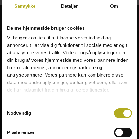
Samtykke
Detaljer
Om
Sikker betaling
Denne hjemmeside bruger cookies
Vi bruger cookies til at tilpasse vores indhold og
annoncer, til at vise dig funktioner til sociale medier og til
at analysere vores trafik. Vi deler også oplysninger om
din brug af vores hjemmeside med vores partnere inden
for sociale medier, annonceringspartnere og
analysepartnere. Vores partnere kan kombinere disse
data med andre oplysninger, du har givet dem, eller som
Følg os på facebook
de har indsamlet fra din brug af deres tjenester.
Udvalgte Brands
Samtykkevalg
Nødvendig
Ryobi
/
Dewalt
/
Nordlux
/
Worx
/
Makita
/
Eglo
/
Airtox
/
HKS (Sikkerhedssko)
/
Einhell
Præferencer