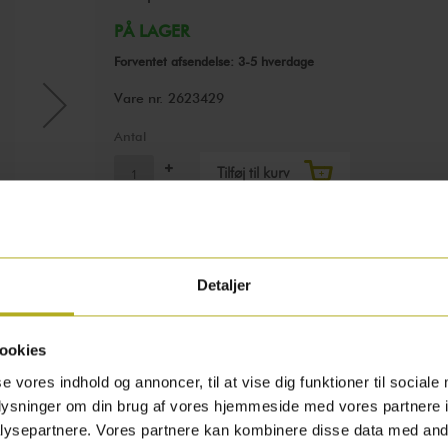
PÅ LAGER
Forventet afsendelse: 3-5 hverdage
Vare nr.
2623429
Antal
Tilføj til kurv
Pindstrup Kapillærkasse
Detaljer
ookies
se vores indhold og annoncer, til at vise dig funktioner til sociale
oplysninger om din brug af vores hjemmeside med vores partnere i
ysepartnere. Vores partnere kan kombinere disse data med andr