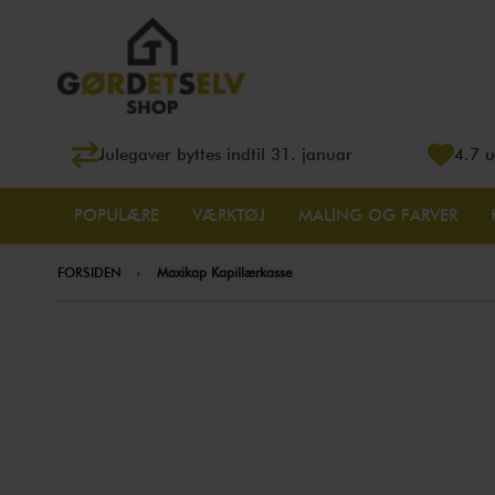
Julegaver byttes indtil 31. januar
4.7 u
POPULÆRE
VÆRKTØJ
MALING OG FARVER
FORSIDEN
Maxikap Kapillærkasse
Gå
til
slutningen
af
billedgalleriet