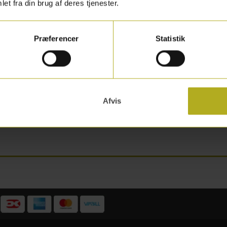
et fra din brug af deres tjenester.
Præferencer
Statistik
 at vande dine planter hver dag?
vvandende vandingssystem.
Afvis
rnæst skæres der hul til planternes rødder i bunden af plant