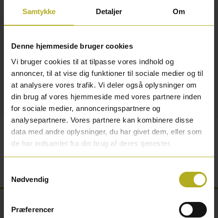
Vare nr.
1381455
Samtykke
Detaljer
Om
Antal
Tilføj til kurv
Denne hjemmeside bruger cookies
Vi bruger cookies til at tilpasse vores indhold og
annoncer, til at vise dig funktioner til sociale medier og til
Polyfilla letvægtsfiller 200 ml.
at analysere vores trafik. Vi deler også oplysninger om
din brug af vores hjemmeside med vores partnere inden
for sociale medier, annonceringspartnere og
Detaljer
analysepartnere. Vores partnere kan kombinere disse
data med andre oplysninger, du har givet dem, eller som
Polyfilla letvægtsfiller anvendes til indendørs brug til
de har indsamlet fra din brug af deres tjenester.
udfyldning af huller i størrelsen 0-10 cm i fx beton,
træ, stuk, puds, gipsplader, spånplader, sten m.m.
Samtykkevalg
Nødvendig
Præferencer