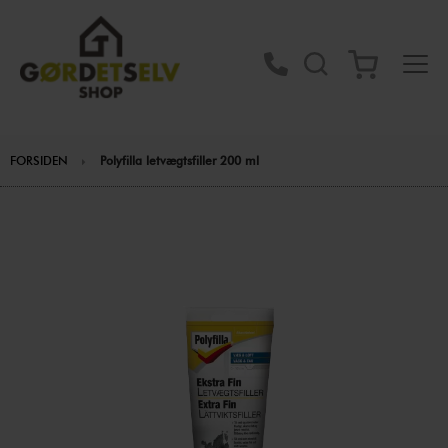
FORSIDEN
Polyfilla letvægtsfiller 200 ml
Gå
til
slutningen
af
billedgalleriet