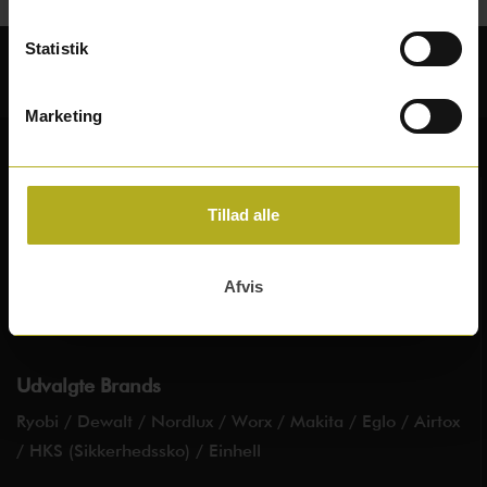
Statistik
Sikker betaling
Marketing
Tillad alle
Afvis
Følg os på facebook
Udvalgte Brands
Ryobi
/
Dewalt
/
Nordlux
/
Worx
/
Makita
/
Eglo
/
Airtox
/
HKS (Sikkerhedssko)
/
Einhell