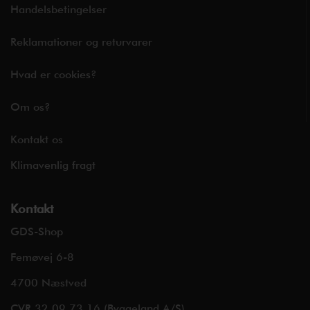
Handelsbetingelser
Reklamationer og returvarer
Hvad er cookies?
Om os?
Kontakt os
Klimavenlig fragt
Kontakt
GDS-Shop
Femøvej 6-8
4700 Næstved
CVR 32 09 73 16 (Byggeland A/S)