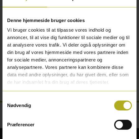
Antal
Tilføj til kurv
Denne hjemmeside bruger cookies
Vi bruger cookies til at tilpasse vores indhold og
annoncer, til at vise dig funktioner til sociale medier og til
Polyfilla multifiller 330 gr.
at analysere vores trafik. Vi deler også oplysninger om
din brug af vores hjemmeside med vores partnere inden
for sociale medier, annonceringspartnere og
Detaljer
analysepartnere. Vores partnere kan kombinere disse
data med andre oplysninger, du har givet dem, eller som
Polyfilla multifiller anvendes til udfyldning af mindre
de har indsamlet fra din brug af deres tjenester.
huller og revner i fx træ, puds, beton og sten.
Samtykkevalg
Nødvendig
Præferencer
Sikker betaling