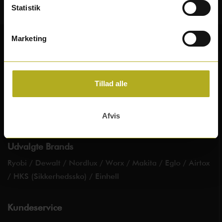
Statistik
Marketing
Tillad alle
Følg os på facebook
Afvis
Udvalgte Brands
Ryobi
/
Dewalt
/
Nordlux
/
Worx
/
Makita
/
Eglo
/
Airtox
/
HKS (Sikkerhedssko)
/
Einhell
Kundeservice