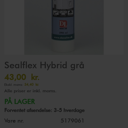
Gå
Sealflex Hybrid grå
til
starten
43,00 kr.
af
34,40 kr.
billedgalleriet
Alle priser er inkl. moms.
PÅ LAGER
Forventet afsendelse: 3-5 hverdage
Vare nr.
5179061