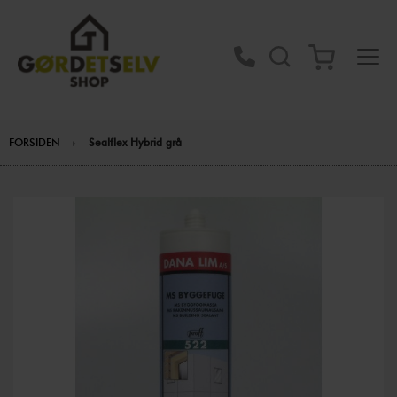
FORSIDEN
Sealflex Hybrid grå
Gå
til
slutningen
af
billedgalleriet