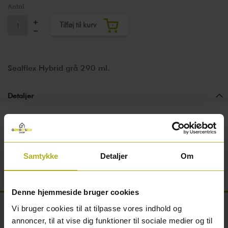
Antal
Tilføj til kurv
Sealflex Hybrid grå 290 ml.
Detaljer
Sealflex Hybrid grå fugemasse er højelastisk. Det
betyder, at den er nem at håndtere. Den er desuden
hurtighærdende, og ideel til fugning af vinduer og
Samtykke
Detaljer
Om
døre.
Denne hjemmeside bruger cookies
Vi bruger cookies til at tilpasse vores indhold og
annoncer, til at vise dig funktioner til sociale medier og til