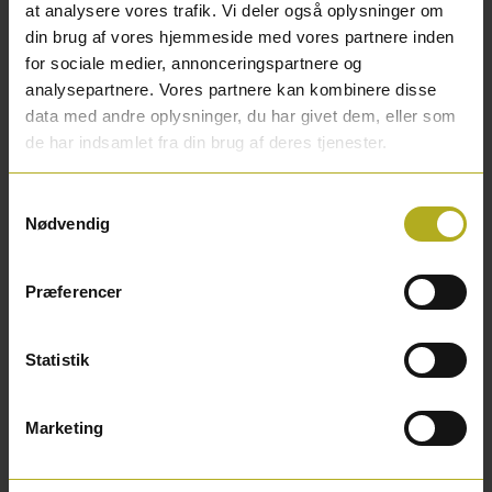
at analysere vores trafik. Vi deler også oplysninger om
Andre kunder købte også
din brug af vores hjemmeside med vores partnere inden
for sociale medier, annonceringspartnere og
analysepartnere. Vores partnere kan kombinere disse
data med andre oplysninger, du har givet dem, eller som
de har indsamlet fra din brug af deres tjenester.
Samtykkevalg
Nødvendig
Præferencer
Statistik
Marketing
Fugepistol
Alle priser er inkl. moms.