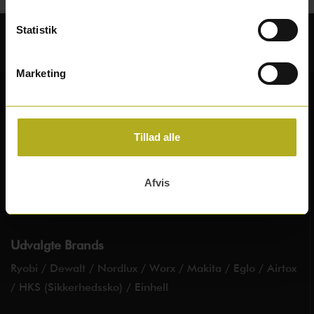
Sikker betaling
Statistik
Marketing
Tillad alle
Afvis
Følg os på facebook
Udvalgte Brands
Ryobi
/
Dewalt
/
Nordlux
/
Worx
/
Makita
/
Eglo
/
Airtox
/
HKS (Sikkerhedssko)
/
Einhell