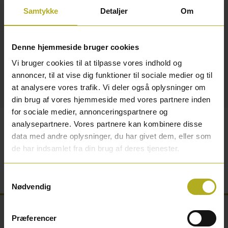
Antal
Samtykke
Detaljer
Om
Tilføj til kurv
Denne hjemmeside bruger cookies
Vi bruger cookies til at tilpasse vores indhold og
Sikringsbeslag med spærre
annoncer, til at vise dig funktioner til sociale medier og til
at analysere vores trafik. Vi deler også oplysninger om
Detaljer
din brug af vores hjemmeside med vores partnere inden
for sociale medier, annonceringspartnere og
analysepartnere. Vores partnere kan kombinere disse
PN sikringsbeslag med spærre så du kan have
data med andre oplysninger, du har givet dem, eller som
vinduet på klem og stadig være sikret mod ubudne
de har indsamlet fra din brug af deres tjenester.
gæster. Beslaget monteres nemt i din karm og den
ekstra spærre sikrer at den ikke kan listes op.
Samtykkevalg
Nødvendig
Præferencer