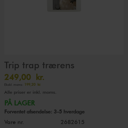
Gå
Trip trap trærens
til
starten
249,00 kr.
af
199,20 kr.
billedgalleriet
Alle priser er inkl. moms.
PÅ LAGER
Forventet afsendelse: 3-5 hverdage
Vare nr.
2682615