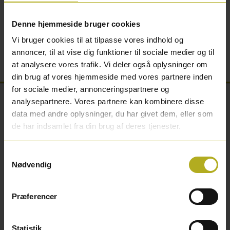
gulvskrubber og gulvklud.
Denne hjemmeside bruger cookies
Værktøj rengøres med: Rengøres med vand og sæbe.
Vi bruger cookies til at tilpasse vores indhold og
annoncer, til at vise dig funktioner til sociale medier og til
Emballage: 2,5 liter dunk
at analysere vores trafik. Vi deler også oplysninger om
din brug af vores hjemmeside med vores partnere inden
for sociale medier, annonceringspartnere og
analysepartnere. Vores partnere kan kombinere disse
data med andre oplysninger, du har givet dem, eller som
de har indsamlet fra din brug af deres tjenester.
Andre kunder købte også
Samtykkevalg
Nødvendig
Præferencer
Statistik