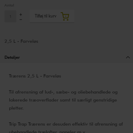
Antal
Tilføj til kurv
2,5 L - Farveløs
Detaljer
Trærens 2,5 L - Farveløs
Til afrensning af lud-, sæbe- og oliebehandlede og
lakerede træoverflader samt til særligt genstridige
pletter.
Trip Trap Trærens er desuden effektiv til afrensning af
ubehandlede trælofter, paneler m.v.