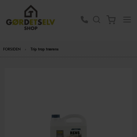
FORSIDEN
Trip trap trærens
Gå
til
slutningen
af
billedgalleriet