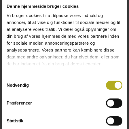
anbefaler at bruge genopladelige batterier og spare på
Denne hjemmeside bruger cookies
forbruget og miljøet.
Vi bruger cookies til at tilpasse vores indhold og
Hvor lang skal min lyskæde til batteri
annoncer, til at vise dig funktioner til sociale medier og til
være?
at analysere vores trafik. Vi deler også oplysninger om
din brug af vores hjemmeside med vores partnere inden
Når du skal bruge en batterilyskæde, skal du tage højde
for sociale medier, annonceringspartnere og
for 2 ting. Længden på ledningen imellem batteriæske
analysepartnere. Vores partnere kan kombinere disse
og første lysdiode og længden på selve lyskæden. Hvid
data med andre oplysninger, du har givet dem, eller som
du bare skal fylde en glasvase, så skal du bare folde
de har indsamlet fra din brug af deres tjenester.
kæden om batteriæsken, men hvis en lyskæde skal gå
over en overflade, f.eks. en vindueskarm, skal du
Samtykkevalg
Nødvendig
vurdere om du kan opbevare batteriæsken ude af syne,
det kræver at ledningen er lang nok til at nå.
Præferencer
Hvorfor lyser min lyskæde til batteri
ikke?
Statistik
Der kan være flere grunde. Der kan være en løs